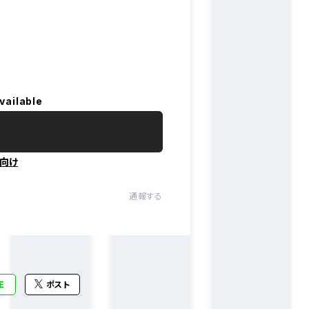
vailable
向け
通報する
E
ポスト