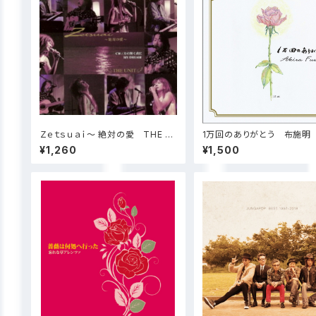
Ｚｅｔｓｕａｉ〜 絶対の愛 THE U
1万回のありがとう 布施明
NIT
¥1,260
¥1,500