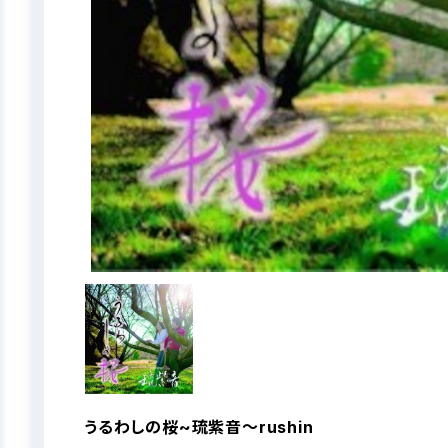
うるわしの桜~琉紫音〜rushin